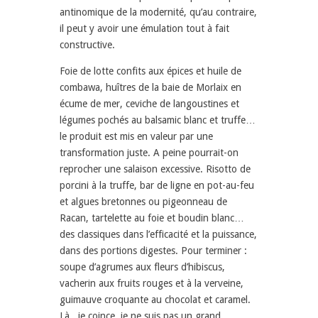
antinomique de la modernité, qu’au contraire,
il peut y avoir une émulation tout à fait
constructive.
Foie de lotte confits aux épices et huile de
combawa, huîtres de la baie de Morlaix en
écume de mer, ceviche de langoustines et
légumes pochés au balsamic blanc et truffe…
le produit est mis en valeur par une
transformation juste. A peine pourrait-on
reprocher une salaison excessive. Risotto de
porcini à la truffe, bar de ligne en pot-au-feu
et algues bretonnes ou pigeonneau de
Racan, tartelette au foie et boudin blanc…
des classiques dans l’efficacité et la puissance,
dans des portions digestes. Pour terminer :
soupe d’agrumes aux fleurs d’hibiscus,
vacherin aux fruits rouges et à la verveine,
guimauve croquante au chocolat et caramel.
Là , je coince, je ne suis pas un grand